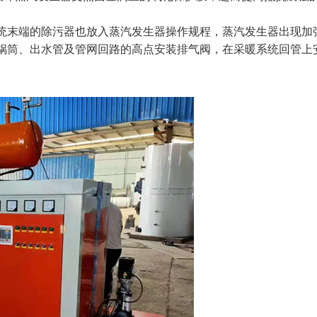
末端的除污器也放入蒸汽发生器操作规程，蒸汽发生器出现加强定期
器锅筒、出水管及管网回路的高点安装排气阀，在采暖系统回管上