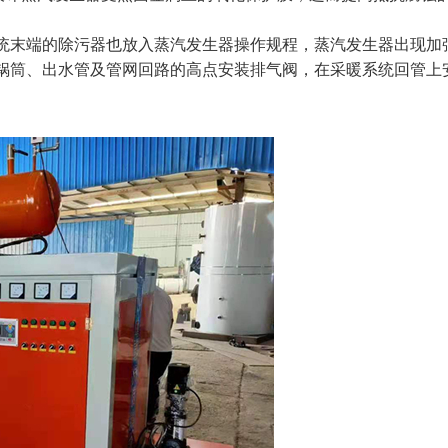
端的除污器也放入蒸汽发生器操作规程，蒸汽发生器出现加强定期检
生器锅筒、出水管及管网回路的高点安装排气阀，在采暖系统回管上安